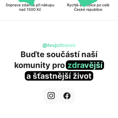
Doprava zdarma při nákupu
Rychlá expedice po celé
nad 1500 Kč
České republice
@tvujcitronek
Buďte součástí naší
komunity
pro
zdravější
a šťastnější život