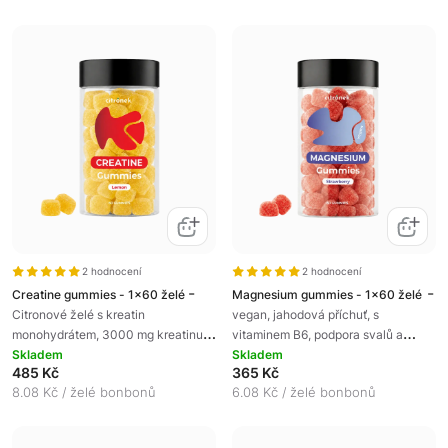
2 hodnocení
2 hodnocení
-
-
Creatine gummies - 1x60 želé
Magnesium gummies - 1x60 želé
Citronové želé s kreatin
vegan, jahodová příchuť, s
monohydrátem, 3000 mg kreatinu v
vitaminem B6, podpora svalů a
dávce, pro podporu síly a výkonu,
Skladem
nervů, snížení únavy, doplněk
Skladem
485 Kč
365 Kč
doplněk stravy
stravy
8.08 Kč / želé bonbonů
6.08 Kč / želé bonbonů