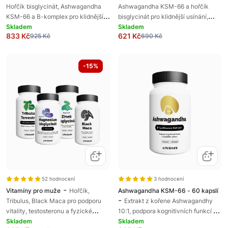
Hořčík bisglycinát, Ashwagandha
Ashwagandha KSM-66 a hořčík
KSM-66 a B-komplex pro klidnější
bisglycinát pro klidnější usínání,
mysl, více energie a lepší zvládání
Skladem
kvalitní odpočinek a regeneraci přes
Skladem
833 Kč
621 Kč
925 Kč
690 Kč
napětí
noc
-15%
52 hodnocení
3 hodnocení
-
Vitamíny pro muže
Hořčík,
Ashwagandha KSM-66 - 60 kapslí
-
Tribulus, Black Maca pro podporu
Extrakt z kořene Ashwagandhy
vitality, testosteronu a fyzické
10:1, podpora kognitivních funkcí a
kondice
Skladem
fyzického výkonu, doplněk stravy
Skladem