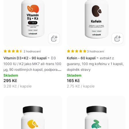
2 hodnocení
3 hodnocení
-
-
Vitamin D3+K2 - 90 kapslí
D3
Kofein - 60 kapslí
extrakt z
1000 IU / K2 jako MK7 all-trans 100
guarany, 100 mg kofeinu v 1 kapsli,
µg, 90 rostlinných kapslí, podpora
doplněk stravy
imunitního systému a zdraví kostí,
Skladem
Skladem
295 Kč
165 Kč
doplněk stravy
3.28 Kč / kapsle
2.75 Kč / kapsle