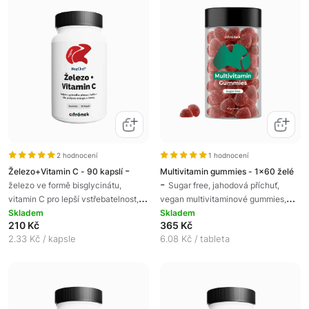
2 hodnocení
1 hodnocení
-
Železo+Vitamin C - 90 kapslí
Multivitamin gummies - 1x60 želé
-
železo ve formě bisglycinátu,
Sugar free, jahodová příchuť,
vitamin C pro lepší vstřebatelnost,
vegan multivitaminové gummies,
transport kyslíku v krvi, doplněk
Skladem
doplněk stravy
Skladem
210 Kč
365 Kč
stravy
2.33 Kč / kapsle
6.08 Kč / tableta