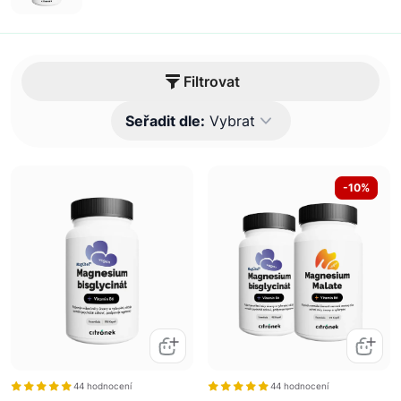
vstřebatelnost a
využitelnost,
veganská kapsle,
podpora regenerace,
doplněk stravy
Filtrovat
Seřadit dle:
Vybrat
-10%
44 hodnocení
44 hodnocení