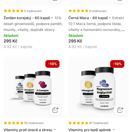
5 hodnocení
4 hodnocení
-
-
Ženšen korejský - 60 kapslí
10%
Černá Maca - 60 kapslí
Extrakt
obsah ginsenosidů, podpora paměti,
10:1 Maca černá, podpora libida,
imunity, vitality, doplněk stravy
vitality a hormonální rovnováhy,
Skladem
doplněk stravy
Skladem
295 Kč
295 Kč
4.92 Kč / kapsle
4.92 Kč / kapsle
-10%
-10%
50 hodnocení
47 hodnocení
-
-
Vitamíny proti únavě a stresu
Vitamíny pro lepší spánek