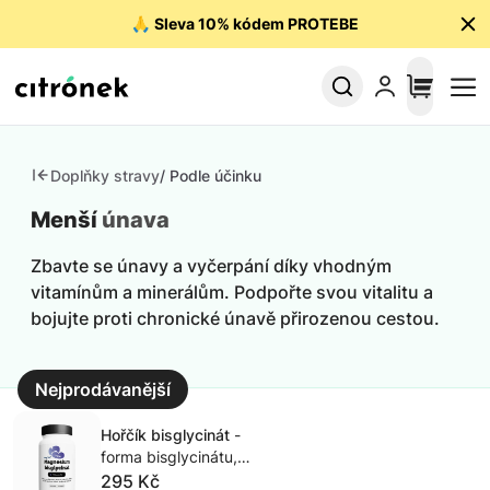
🙏
Sleva 10% kódem PROTEBE
Doplňky stravy
/ Podle účinku
Menší
únava
Zbavte se únavy a vyčerpání díky vhodným
vitamínům a minerálům. Podpořte svou vitalitu a
bojujte proti chronické únavě přirozenou cestou.
Nejprodávanější
Hořčík bisglycinát
-
forma bisglycinátu,
vysoká
295 Kč