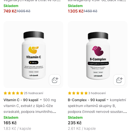
gummies s jahodovou příchutí,
Skladem
omega-3 a bio čínských hub, pro
Skladem
749 Kč
1305 Kč
1005 Kč
1450 Kč
doplněk stravy
komplexní podporu odolnosti, vitality
a mentální výkonnosti organismu,
doplněk stravy
25 hodnocení
3 hodnocení
-
-
Vitamin C - 90 kapslí
500 mg
B-Complex - 90 kapslí
kompletní
vitamin C, extrakt z šípků růže
spektrum vitaminů skupiny B,
svraskalé, podpora imunitního
podpora činnosti nervové soustavy,
systému, doplněk stravy
Skladem
doplněk stravy
Skladem
165 Kč
235 Kč
1.83 Kč / kapsle
2.61 Kč / kapsle