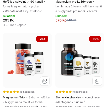
-
-
Hořčík bisglycinát - 90 kapslí
Magnesium pro každý den
forma bisglycinátu, vysoká
kombinace 2 forem hořčíku - malát
vstřebatelnost a využitelnost,
a bisglycinát pro ranní i večerní
veganská kapsle, podpora
Skladem
rutinu, doplněk stavy
Skladem
295 Kč
576 Kč
640 Kč
regenerace, doplněk stravy
3.28 Kč / kapsle
-25%
-10%
46 hodnocení
10 hodnocení
-
-
Magnesium Trio
3 druhy hořčíku
Biohacking balíček
kombinace
- bisglycinát a malát ve formě
adaptogenních účinků
veganských kapslí a citrát ve formě
ashwagandhy KSM-66, black maca,