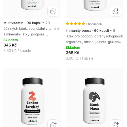
-
Multivitamin - 90 kapslí
20
7 hodnocení
účinných látek, esenciální vitaminy
-
Immunity boost - 60 kapslí
5
a minerální látky, podpora
látek pro podporu obranyschopnosti
celkového zdraví, doplněk stravy
Skladem
organismu, obsahuje beta-glukany z
345 Kč
hlívy ústřičné, doplněk stravy
Skladem
3.83 Kč / kapsle
365 Kč
6.08 Kč / kapsle