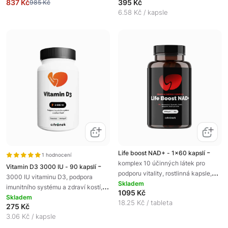
837 Kč
395 Kč
985 Kč
6.58 Kč / kapsle
-
Life boost NAD+ - 1x60 kapslí
1 hodnocení
komplex 10 účinných látek pro
-
Vitamin D3 3000 IU - 90 kapslí
podporu vitality, rostlinná kapsle,
3000 IU vitaminu D3, podpora
podpora energie a kognitivních
Skladem
imunitního systému a zdraví kostí,
1095 Kč
funkcí
doplněk kosti
Skladem
18.25 Kč / tableta
275 Kč
3.06 Kč / kapsle