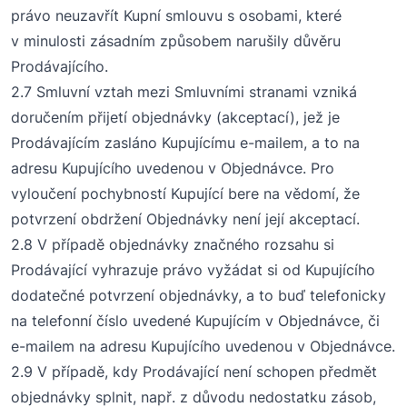
právo neuzavřít Kupní smlouvu s osobami, které
v minulosti zásadním způsobem narušily důvěru
Prodávajícího.
2.7 Smluvní vztah mezi Smluvními stranami vzniká
doručením přijetí objednávky (akceptací), jež je
Prodávajícím zasláno Kupujícímu e-mailem, a to na
adresu Kupujícího uvedenou v
O
bjednávce. Pro
vyloučení pochybností Kupující bere na vědomí, že
potvrzení obdržení
O
bjednávky není její akceptací.
2.8 V případě objednávky značného rozsahu si
Prodávající vyhrazuje
právo
vyžádat si od Kupujícího
dodatečné potvrzení objednávky, a to buď telefonicky
na telefonní číslo uvedené Kupujícím v
O
bjednávce, či
e-mailem na adresu Kupujícího uvedenou v
O
bjednávce.
2.9 V případě, kdy Prodávající není schopen předmět
objednávky splnit, např. z důvodu nedostatku zásob,