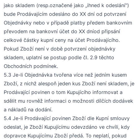
jako skladem (
resp.
označené
jako
„
ihned k odeslání
“)
bude Prodávajícím odesláno do
X
X
dní
od potvrzení
O
bjednávky nebo v případě platby předem bankovním
převodem na bankovní účet do
XX
dní
od připsání
celkové částky kupní ceny na účet Prodávajícího.
Pokud Zboží není v době potvrzení objednávky
skladem, uplatní se postup podle
čl.
2.9 těchto
Obchodních podmínek.
5.3 Je-li
O
bjednávka tvořena více než jedním kusem
Zboží, z nichž alespoň jeden kus Zboží není
skladem
, je
Prodávající povinen o tom Kupujícího informovat a
sdělit mu rovněž informaci o možnosti dílčích dodávek
a nákladů na dodání.
5.4 Je-li Prodávající povinen Zboží dle Kupní smlouvy
odeslat, je Zboží Kupujícímu odevzdáno ve chvíli, kdy
dopravce Kupujícímu Zboží předá. To neplatí, pokud