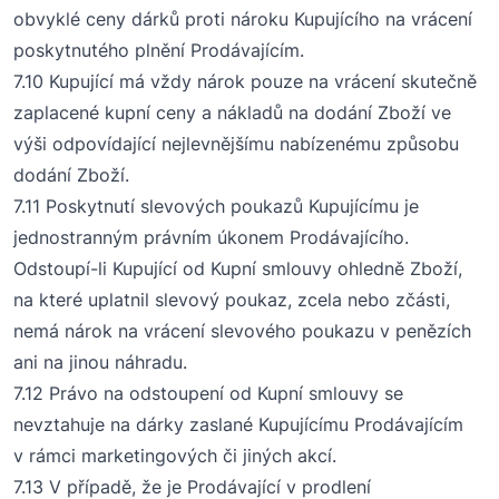
obvyklé ceny dárků proti nároku Kupujícího na vrácení
poskytnutého plnění Prodávajícím.
7
.10
Kupující má vždy nárok pouze na vrácení skutečně
zaplacené kupní ceny a nákladů na dodání Zboží ve
výši odpovídající nejlevnějšímu nabízenému způsobu
dodání Zboží.
7
.11
Poskytnutí slevových poukazů Kupujícímu je
jednostranným právním úkonem Prodávajícího.
Odstoupí-li Kupující od Kupní smlouvy ohledně Zboží,
na které uplatnil slevový poukaz, zcela nebo zčásti,
nemá nárok na vrácení slevového poukazu v penězích
ani na jinou náhradu.
7
.12
Právo na odstoupení od Kupní smlouvy se
nevztahuje na dárky zaslané Kupujícímu Prodávajícím
v rámci marketingových či jiných akcí.
7
.13
V případě, že je Prodávající v prodlení