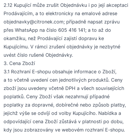
2.12
Kupující může zrušit Objednávku i po její akceptaci
Prodávajícím, a to elektronicky na emalové adrese
objednavky@citronek.com
; případně napsat zprávu
přes WhatsApp
na číslo
605 416 141
; a to až do
okamžiku, než Prodávající zajistí dopravu ke
Kupujícímu.
V
rámci
zrušení objednávky
je nezbytné
uv
ést
číslo
rušené O
bjednávky.
3. Cen
a Zboží
3.1 Rozhraní E-shopu obsahuje informace o Zboží,
a to včetně uvedení cen jednotliv
ých produktů
. Ceny
zboží jsou uvedeny včetně DPH a všech souvisejících
poplatků
. Ceny Zboží však
nezahrnuj
í
případné
poplatky za dopravné, dobírečné nebo způsob platby,
jejichž výše se odvíjí od volby Kupujícího
.
Nabídka a
odpovídající cena Zboží zůstává v platnosti po dobu,
kdy jsou zobrazovány ve webovém rozhraní E-shopu.