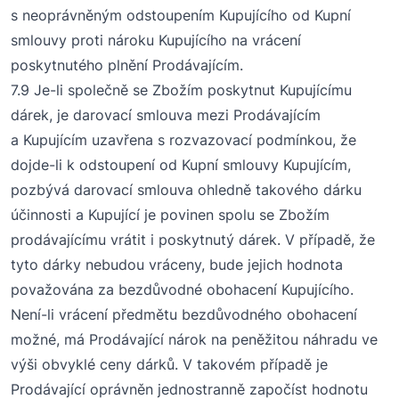
s neoprávněným odstoupením Kupujícího od Kupní
smlouvy proti nároku Kupujícího na vrácení
poskytnutého plnění Prodávajícím.
7
.9
Je-li společně se Zbožím poskytnut Kupujícímu
dárek, je darovací smlouva mezi Prodávajícím
a Kupujícím uzavřena s rozvazovací podmínkou, že
dojde-li k odstoupení od Kupní smlouvy Kupujícím,
pozbývá darovací smlouva ohledně takového dárku
účinnosti a Kupující je povinen spolu se Zbožím
prodávajícímu vrátit i poskytnutý dárek. V případě, že
tyto dárky nebudou vráceny, bude jejich hodnota
považována za bezdůvodné obohacení Kupujícího.
Není-li vrácení předmětu bezdůvodného obohacení
možné, má Prodávající nárok na peněžitou náhradu ve
výši obvyklé ceny dárků. V takovém případě je
Prodávající oprávněn jednostranně započíst hodnotu