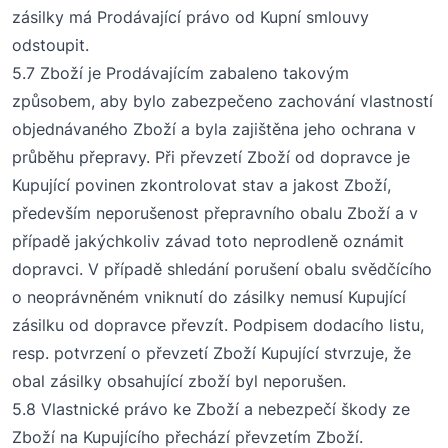
zásilky má Prodávající právo od Kupní smlouvy
odstoupit.
5.7 Zboží je Prodávajícím zabaleno takovým
způsobem, aby bylo zabezpečeno zachování vlastností
objednávaného Zboží a byla zajištěna jeho ochrana v
průběhu přepravy. Při převzetí Zboží od dopravce je
Kupující povinen zkontrolovat stav a jakost Zboží,
především neporušenost
přepravního
obal
u
Zboží a v
případě jakýchkoliv závad toto neprodleně oznámit
dopravci.
V případě shledání porušení obalu svědčícího
o neoprávněném vniknutí do zásilky nemusí Kupující
zásilku od dopravce převzít. Podpisem dodacího listu,
resp. potvrzení o převzetí Zboží Kupující stvrzuje, že
obal zásilky obsahující zboží byl neporušen.
5.8 Vlastnické právo ke Zboží a nebezpečí škody ze
Zboží na Kupujícího přechází převzetím Zboží.