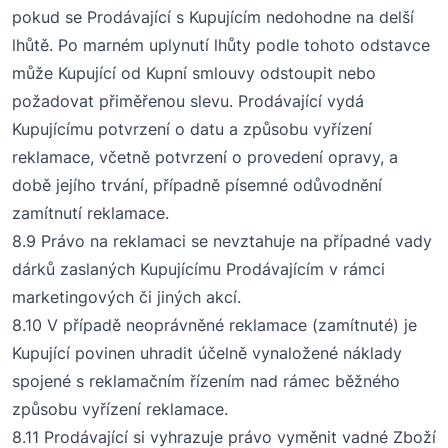
pokud se Prodávající s Kupujícím nedohodne na delší
lhůtě. Po marném uplynutí lhůty podle tohoto odstavce
může Kupující od Kupní smlouvy odstoupit nebo
požadovat přiměřenou slevu. Prodávající vydá
Kupujícímu potvrzení o datu a způsobu vyřízení
reklamace, včetně potvrzení o provedení opravy, a
době jejího trvání, případně písemné odůvodnění
zamítnutí reklamace.
8
.
9
Právo na reklamaci se nevztahuje na případné vady
dárků zaslaných Kupujícímu Prodávajícím v rámci
marketingových či jiných akcí.
8
.1
0
V případě neoprávněné reklamace (zamítnuté) je
Kupující povinen uhradit účelně vynaložené náklady
spojené s reklamačním řízením nad rámec běžného
způsobu vyřízení reklamace.
8
.1
1
Prodávající si vyhrazuje právo vyměnit vadné Zboží