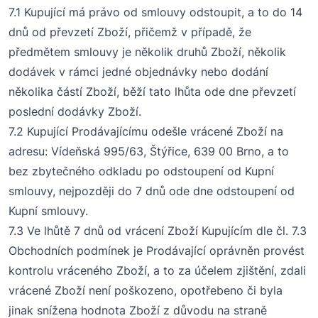
7
.
1
Kupující
má
právo od smlouvy odstoupit, a to do 14
dnů od převzetí Zboží, přičemž v případě, že
předmětem smlouvy je několik druhů Zboží, několik
dodávek v rámci jedné objednávky nebo dodání
několika částí Zboží, běží tato lhůta ode dne převzetí
poslední dodávky Zboží.
7
.2
Kupující Prodávajícímu odešle vrácené Zboží na
adresu: Vídeňská 995/63, Štýřice, 639 00 Brno
, a to
bez zbytečného odkladu po odstoupení od Kupní
smlouvy, nejpozději do
7
dnů ode dne odstoupení od
Kupní smlouvy.
7
.3
Ve lhůtě
7
dnů od vrácení Zboží Kupujícím dle čl.
7.3
Obchodních podmínek je Prodávající oprávněn provést
kontrolu vráceného Zboží, a to za účelem zjištění, zdali
vrácené Zboží není poškozeno, opotřebeno či byla
jinak snížena hodnota Zboží z důvodu na straně