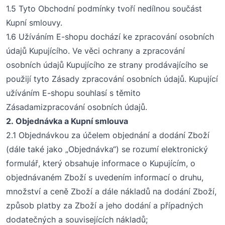
1.5
Tyto
Obchodní podmínky tvoří nedílnou součást
Kupní smlouvy.
1.
6
Užíváním E-shopu dochází ke zpracování osobních
údajů Kupujícího. Ve věci ochrany a zpracování
osobních údajů Kupujícího ze strany prodávajícího se
použijí tyto
Zásady zpracování
osobních údajů.
Kupující
užíváním E-shopu souhlasí
s těmito
Zásadami
zpracování osobních údajů.
2.
O
bjednávka a Kupní smlouv
a
2.1
O
bjednávkou za účelem objednání a dodání Zboží
(
dále také jako
„
O
bjednávka
“) se rozumí
elektronický
formulář, který obsahuje informace o Kupujícím, o
objednávaném Zboží s uvedením informací o
druhu,
množství
a ceně Zboží a dále nákladů na dodání Zboží,
způsob platby za Zboží a jeho dodání
a případných
dodatečných a souvisejících nákladů
;