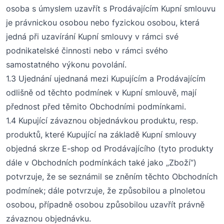
osoba s úmyslem uzavřít s Prodávajícím Kupní smlouvu
je právnickou osobou nebo
fyzick
ou
osob
ou
, která
jedná při uzavírání Kupní smlouvy v rámci své
podnikatelské činnosti nebo v rámci svého
samostatného výkonu povolání.
1.3 Ujednání ujednaná mezi Kupujícím a Prodávajícím
odlišně od těchto podmínek v Kupní smlouvě, mají
přednost před těmito Obchodními podmínkami.
1.4 Kupující závaznou objednávkou
produk
tu, resp.
produktů,
které Kupující na základě Kupní smlouvy
objedná skrze E-shop od Prodávajícího
(tyto produkty
dále v Obchodních podmínkách
také
jako „
Zboží
“)
potvrzuje, že se seznámil se zněním těchto Obchodních
podmínek; dále potvrzuje, že způsobilou a plnoletou
osobou, případně osobou
způsobilou uzavřít právně
závaznou
objednávk
u
.