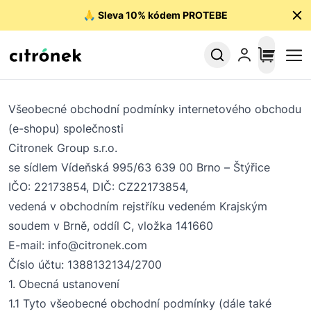
🙏
Sleva 10% kódem PROTEBE
Všeobecné obchodn
í
podmínky internetového obchodu
(e-shopu) společnosti
Citronek
Group
s.r.o
.
se sídlem
Vídeňská
995/63 639 00 Brno
–
Štýřice
IČO:
22173854
, DIČ:
CZ
22173854
,
vedená v
o
bchodním
rejstříku
vedeném
Krajským
soudem
v
Brně
,
oddíl
C, vložka
141660
E-mail
: info@citronek.com
Číslo účtu
:
1388132134
/2700
1.
O
becná ustanovení
1.1 Tyto všeobecné obchodní podmínky (
dále také