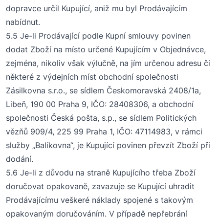
dopravce určil Kupující, aniž mu byl Prodávajícím
nabídnut.
5.5 Je-li Prodávající podle Kupní smlouvy povinen
dodat Zboží na místo určené Kupujícím v
O
bjednávce,
zejména, nikoliv však výlučně, na jím určenou adresu či
některé z výdejních míst obchodní
společnosti
Zásilkovna s.r.o.
,
se sídlem Českomoravská 2408/
1a
,
Libeň, 190 00 Praha
9, IČO: 28408306,
a
obchodní
společnosti Česká pošta,
s.p
., se sídlem Politických
vězňů 909/4, 225 99 Praha 1, IČO
:
47114983
, v rámci
služby
„
Balíkovna
“
,
je Kupující povinen převzít Zboží při
dodání.
5.6 Je-li z důvodu na straně Kupujícího třeba Zboží
doručovat opakovaně, zavazuje se Kupující uhradit
Prodávajícímu veškeré náklady spojené s takovým
opakovaným doručováním. V případě nepřebrání