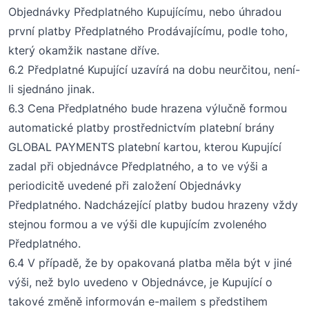
O
bjednávky
P
ředplatného
Kupujícímu
, nebo úhradou
první platby P
ředplatného
Prodávajícímu
, podle toho,
který okamžik nastane dříve
.
6
.2 Předplatné Kupující uzavírá na dobu neurčitou, není-
li sjednáno jinak.
6
.3 C
ena
Předplatného
bude hrazena výlučně formou
automatické platby
prostředni
ctvím platební
brány
GLOBAL PAYMENTS
platební kartou, kterou
Kupující
zadal při
objednávce Předplatného
, a to ve výši a
periodicitě uvedené při založení
O
bjednávky
Předplatného
. Nadcházející platby budou hrazeny vždy
stejnou formou a ve výši dle kupujícím zvoleného
Předplatného.
6.4
V případě, že by opakovaná platba měla být v jiné
výši, než bylo uvedeno v
O
bjednávce, je
Kupující
o
takové změně informován
e-mailem
s předstihem