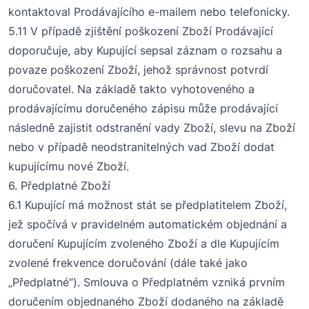
kontaktoval Prodávajícího e-mailem nebo telefonicky.
5.11 V případě zjištění poškození Zboží Prodávající
doporučuje, aby Kupující sepsal záznam o rozsahu a
povaze poškození Zboží, jehož správnost potvrdí
doručovatel. Na základě takto vyhotoveného a
prodávajícímu doručeného zápisu může prodávající
následně zajistit odstranění vady Zboží, slevu na Zboží
nebo v případě neodstranitelných vad Zboží dodat
kupujícímu nové Zboží.
6
.
Předplatné Zboží
6
.
1
Kupující
má možnost stát se předplatitelem Zboží,
jež spočívá v pravidelném automatickém o
bjednání a
doručení
K
upujícím zvoleného
Z
boží
a
dle
K
upujícím
zvolené
frekvence
doručování
(
dále také jako
„
Předplatné
“)
.
Smlouva o Předplatném vzniká p
rvním
doručením objednaného
Zboží
dodaného na základě