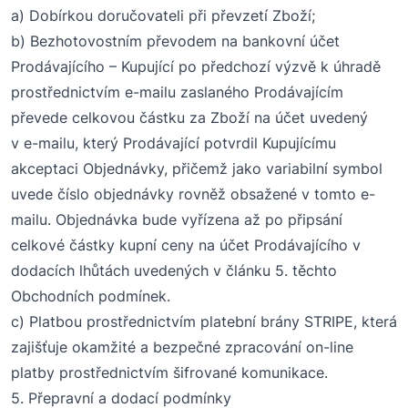
a)
Dobírkou doručovateli při převzetí Zboží;
b)
Bezhotovostním převodem na bankovní účet
Prodávajícího – Kupující po předchozí výzvě k úhradě
prostřednictvím e-mailu zaslaného Prodávajícím
převede celkovou částku za Zboží na účet
uvedený
v e-mailu, který Prodávající potvrdil Kupujícímu
akceptaci
O
bjednávky
, přičemž jako variabilní symbol
uvede číslo objednávky
rovněž obsažené v tomto e-
mailu
. Objednávka bude vyřízena až po připsání
celkové částky kupní ceny na účet Prodávajícího v
dodacích lhůtách uvedených v článku 5. těchto
Obchodních podmínek.
c)
Platbou prostřednictvím platební brány
STRIPE
,
která
zajišťuje
okamžité a
bezpečné zpracování on-line
platby prostřednictvím šifrované komunikace
.
5. Přepravní a dodací podmínky