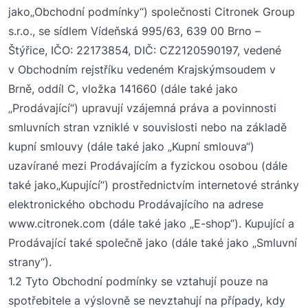
jako
„
Obchodní
podmínky
“) společnosti
Citronek
Group
s.r.o
.
,
se sídlem
Vídeňská
995/63, 639 00 Brno
–
Štýřice
, IČO:
22173854
, DIČ:
CZ
2120590197
, vedené
v Obchodním rejstříku
vedeném
Krajským
soudem
v
Brně
,
oddíl
C, vložka
141660
(
dále také jako
„
Prodávající
“) upravují vzájemná práva a povinnosti
smluvních stran vzniklé v souvislosti nebo na základě
kupní smlouvy (
dále také jako
„
Kupní smlouva
“)
uzavírané mezi Prodávajícím a fyzickou osobou (
dále
také jako
„
Kupující
“) prostřednictvím internetové stránky
elektronického obchodu Prodávajícího na adrese
www.
citronek
.com (
dále také jako
„
E-shop
“). Kupující a
Prodávající také společně jako (
dále také jako
„
Smluvní
strany
“).
1.2 Tyto Obchodní podmínky se
vztahují pouze na
spotřebitele a
výslovně
se
nevztahují na případy, kdy