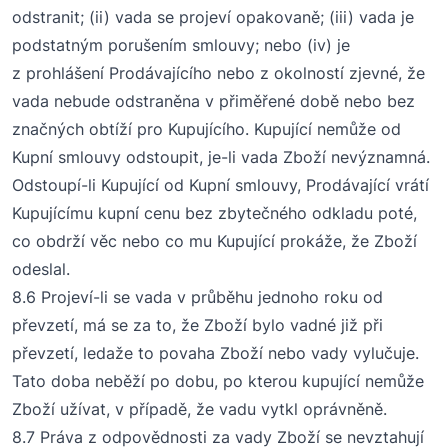
odstranit; (
ii
) vada se projeví opakovaně; (
iii
) vada je
podstatným porušením smlouvy; nebo (
iv
) je
z prohlášení Prodávajícího nebo z okolností zjevné, že
vada nebude odstraněna v přiměřené době nebo bez
značných obtíží pro Kupujícího. Kupující nemůže od
Kupní smlouvy odstoupit, je-li vada Zboží nevýznamná.
Odstoupí-li Kupující od Kupní smlouvy, Prodávající vrátí
Kupujícímu kupní cenu bez zbytečného odkladu poté,
co obdrží věc nebo co mu Kupující prokáže, že Zboží
odeslal.
8
.6 Projeví-li se vada v průběhu jednoho roku od
převzetí, má se za to, že Zboží bylo vadné již při
převzetí, ledaže to povaha Zboží nebo vady vylučuje.
Tato doba neběží po dobu, po kterou kupující nemůže
Zboží užívat, v případě, že vadu vytkl oprávněně.
8
.7 Práva z odpovědnosti za vady Zboží se nevztahují