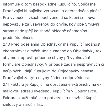
informuje o tom bezodkladně Kupujícího. Současně
Prodávající Kupujícího vyrozumí o alternativách plnění.
Pro vyloučení všech pochybností se Kupní smlouva
nepovažuje za uzavřenou do chvíle, kdy obě Smluvní
strany nedospějí ke shodě ohledně náhradního
předmětu plnění.
2.10 Před odesláním
O
bjednávky má Kupující možnost
zkontrolovat a měnit údaje zadané do
O
bjednávky tak,
aby mohl opravit případné chyby při vyplňování
formuláře
O
bjednávky. V případě zadání nesprávných či
neúplných údajů Kupujícím do
O
bjednávky nenese
Prodávající za tyto chyby žádnou odpovědnost.
2.11 Faktura je Kupujícímu doručena elektronicky na e-
mailovou adresu uvedenou Kupujícím v
O
bjednávce.
Faktura slouží také jako potvrzení o uzavření Kupní
smlouvy a záruční list.