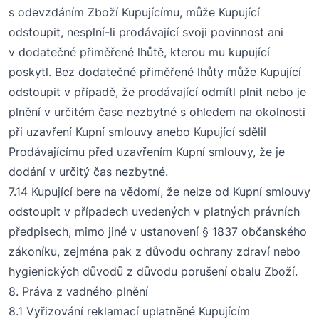
s odevzdáním Zboží Kupujícímu, může Kupující
odstoupit, nesplní-li prodávající svoji povinnost ani
v dodatečné přiměřené lhůtě, kterou mu kupující
poskytl. Bez dodatečné přiměřené lhůty může Kupující
odstoupit v případě, že prodávající odmítl plnit nebo je
plnění v určitém čase nezbytné s ohledem na okolnosti
při uzavření Kupní smlouvy anebo Kupující sdělil
Prodávajícímu před uzavřením Kupní smlouvy, že je
dodání v určitý čas nezbytné.
7
.14
Kupující bere na vědomí, že nelze od Kupní smlouvy
odstoupit v případech uvedených v platných právních
předpisech, mimo jiné v ustanovení § 1837 občanského
zákoníku
, zejména pak z důvodu ochrany zdraví nebo
hygienických důvodů z důvodu porušení obalu Zboží.
8
. Práva z vadného plnění
8
.1 Vyřizování reklamací
uplatněné Kupujícím