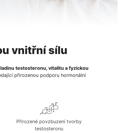
u vnitřní sílu
hladinu testosteronu, vitalitu a fyzickou
edající přirozenou podporu hormonální
Přirozené povzbuzení tvorby
testosteronu