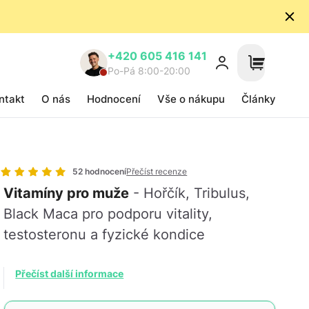
+420 605 416 141
Po-Pá 8:00-20:00
ntakt
O nás
Hodnocení
Vše o nákupu
Články
52 hodnocení
Přečíst recenze
Vitamíny pro muže
- Hořčík, Tribulus,
Black Maca pro podporu vitality,
testosteronu a fyzické kondice
Přečíst další informace