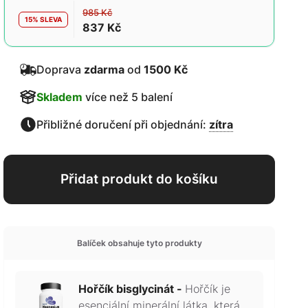
985 Kč
15% SLEVA
837 Kč
Doprava
zdarma
od
1500 Kč
Skladem
více než 5 balení
Přibližné doručení při objednání:
zítra
Přidat produkt do košíku
Balíček obsahuje tyto produkty
Hořčík bisglycinát -
Hořčík je
esenciální minerální látka, která je