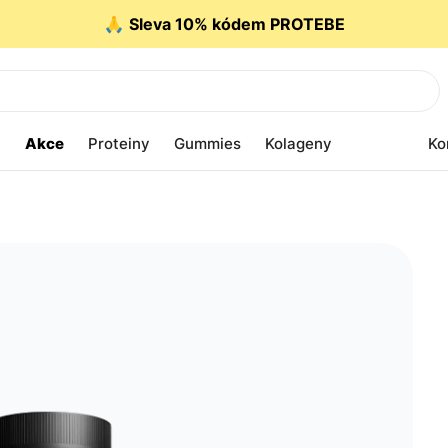
🙏
Sleva 10% kódem PROTEBE
y
Akce
Proteiny
Gummies
Kolageny
Ko