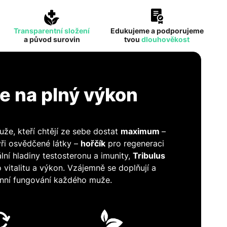
Transparentní složení
Edukujeme a podporujeme
a původ surovin
tvou
dlouhověkost
de na plný výkon
e, kteří chtějí ze sebe dostat
maximum
–
yři osvědčené látky –
hořčík
pro regeneraci
ní hladiny testosteronu a imunity,
Tribulus
 vitalitu a výkon. Vzájemně se doplňují a
enní fungování každého muže.