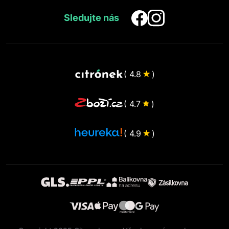
Sledujte nás
( 4.8
)
( 4.7
)
( 4.9
)