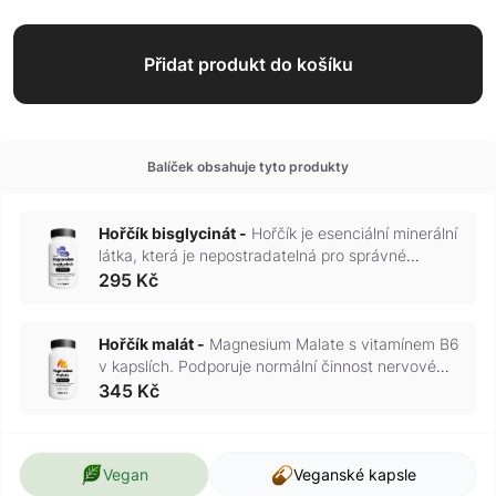
Přidat produkt do košíku
Balíček obsahuje tyto produkty
Hořčík bisglycinát -
Hořčík je esenciální minerální
látka, která je nepostradatelná pro správné
fungování svalů, nervů a tvorbu energie.
295 Kč
Hořčík malát -
Magnesium Malate s vitamínem B6
v kapslích. Podporuje normální činnost nervové
soustavy a pomáhá snížit únavu a vyčerpání.
345 Kč
Balení obsahuje 90 kapslí.
Vegan
Veganské kapsle