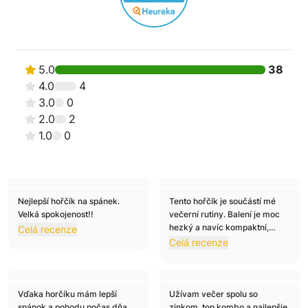
5.0
38
4.0
4
3.0
0
2.0
2
1.0
0
Nejlepší hořčík na spánek.
Tento hořčík je součástí mé
Ověřeno
Ověřeno
Velká spokojenost!!
večerní rutiny. Balení je moc
Karolina B.
Lukas K.
hezký a navíc kompaktní,
Celá recenze
5
5
takže skvělé i na cestování.
Celá recenze
Vďaka horčíku mám lepší
Užívam večer spolu so
Ověřeno
Ověřeno
spánok a pohodu počas dňa
zinkom, top kombo a najlepšie