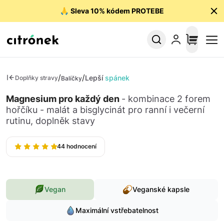
🙏
Sleva 10% kódem PROTEBE
/
/
Lepší
spánek
Doplňky stravy
Balíčky
Magnesium pro každý den
- kombinace 2 forem
hořčíku - malát a bisglycinát pro ranní i večerní
rutinu, doplněk stavy
44 hodnocení
Vegan
Veganské kapsle
Maximální vstřebatelnost