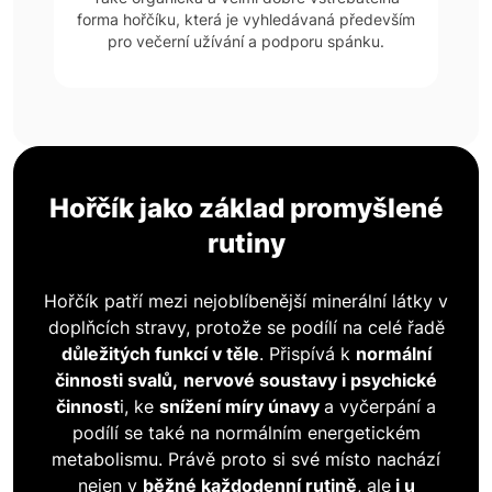
forma hořčíku, která je vyhledávaná především
pro večerní užívání a podporu spánku.
Hořčík jako základ promyšlené
rutiny
Hořčík patří mezi nejoblíbenější minerální látky v
doplňcích stravy, protože se podílí na celé řadě
důležitých funkcí v těle
. Přispívá k
normální
činnosti svalů,
nervové soustavy i psychické
činnost
i, ke
snížení míry únavy
a vyčerpání a
podílí se také na normálním energetickém
metabolismu. Právě proto si své místo nachází
nejen v
běžné každodenní rutině
, ale
i u