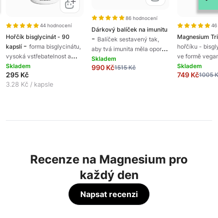
86 hodnocení
44 hodnocení
46
Dárkový balíček na imunitu
Hořčík bisglycinát - 90
Magnesium Tr
-
Balíček sestavený tak,
-
kapslí
forma bisglycinátu,
hořčíku - bisgl
aby tvá imunita měla oporu
vysoká vstřebatelnost a
ve formě vega
ve všem důležitém.
Skladem
využitelnost, veganská
Skladem
a citrát ve fo
Skladem
990 Kč
1515 Kč
Vitaminy, minerální látky i
295 Kč
749 Kč
1005 
kapsle, podpora regenerace,
jahodovou příc
probiotika v kombinaci,
3.28 Kč / kapsle
doplněk stravy
stravy
která dává smysl.
Recenze na Magnesium pro
každý den
Napsat recenzi