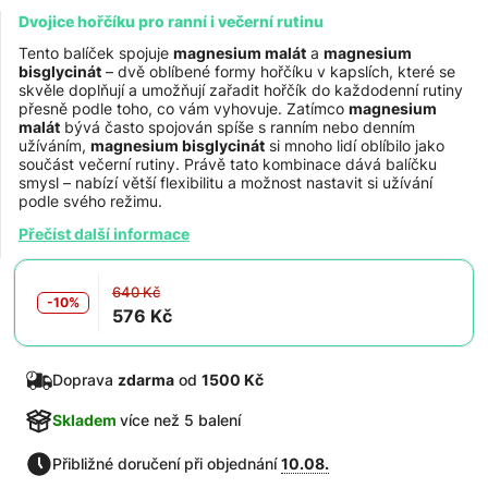
Dvojice hořčíku pro ranní i večerní rutinu
Tento balíček spojuje
magnesium malát
a
magnesium
bisglycinát
– dvě oblíbené formy hořčíku v kapslích, které se
skvěle doplňují a umožňují zařadit hořčík do každodenní rutiny
přesně podle toho, co vám vyhovuje. Zatímco
magnesium
malát
bývá často spojován spíše s ranním nebo denním
užíváním,
magnesium bisglycinát
si mnoho lidí oblíbilo jako
součást večerní rutiny. Právě tato kombinace dává balíčku
smysl – nabízí větší flexibilitu a možnost nastavit si užívání
podle svého režimu.
Přečíst další informace
640 Kč
-10%
576 Kč
Doprava
zdarma
od
1500 Kč
Skladem
více než 5 balení
Přibližné doručení při objednání
10.08.