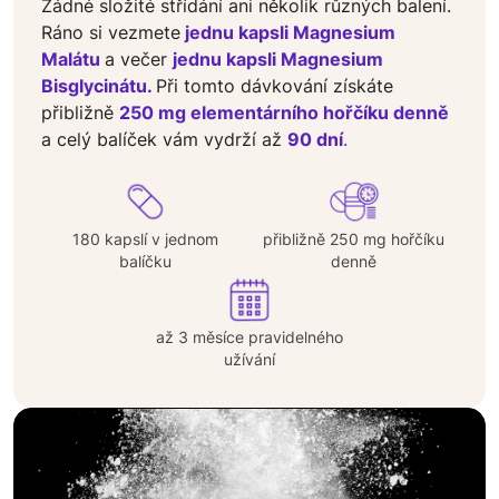
Žádné složité střídání ani několik různých balení.
Ráno si vezmete
jednu kapsli Magnesium
Malátu
a večer
jednu kapsli Magnesium
Bisglycinátu.
Při tomto dávkování získáte
přibližně
250 mg elementárního hořčíku denně
a celý balíček vám vydrží až
90 dní
.
180 kapslí v jednom
přibližně 250 mg hořčíku
balíčku
denně
až 3 měsíce pravidelného
užívání