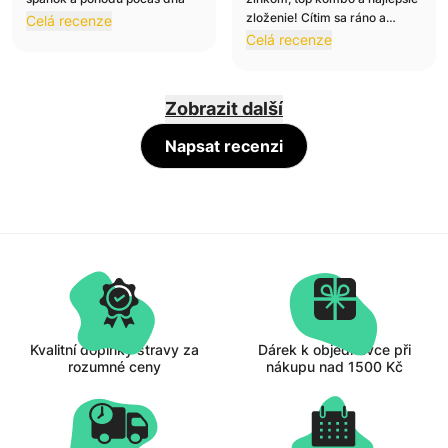
Šimon S.
Viktória N.
zloženie! Cítim sa ráno a
Celá recenze
5
5
počas dňa menej unavená,
Celá recenze
budem objednávať určite
znovu.
Zobrazit další
Napsat recenzi
Kvalitní doplňky stravy za
Dárek k objednávce při
rozumné ceny
nákupu nad 1500 Kč