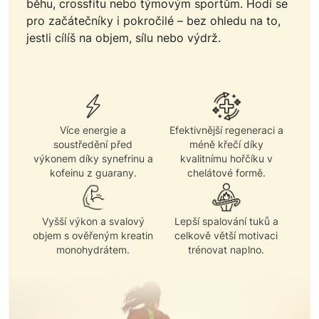
běhu, crossfitu nebo týmovým sportům. Hodí se
pro začátečníky i pokročilé – bez ohledu na to,
jestli cílíš na objem, sílu nebo výdrž.
Více energie a
Efektivnější regeneraci a
soustředění před
méně křečí díky
výkonem díky synefrinu a
kvalitnímu hořčíku v
kofeinu z guarany.
chelátové formě.
Vyšší výkon a svalový
Lepší spalování tuků a
objem s ověřeným kreatin
celkově větší motivaci
monohydrátem.
trénovat naplno.