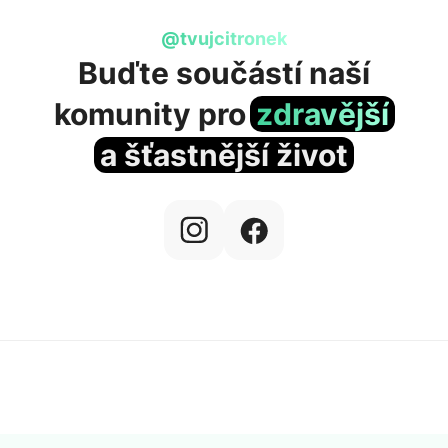
@tvujcitronek
Buďte součástí naší
komunity
pro
zdravější
a šťastnější život