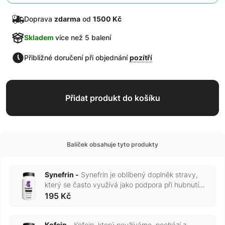
Doprava
zdarma
od
1500 Kč
Skladem
více než 5 balení
Přibližné doručení při objednání
pozítří
Přidat produkt do košíku
Balíček obsahuje tyto produkty
Synefrin -
Synefrin je oblíbený doplněk stravy,
který se často využívá jako podpora při hubnutí
nebo během intenzivního cvičení. Jeho hlavní
195 Kč
aktivní složkou je přímo synefrin, přírodní látka
nacházející se především v plodech hořkého
pomeranče (Citrus aurantium). Nejčastěji je
Kofein -
Kofein, který používáme, pochází z