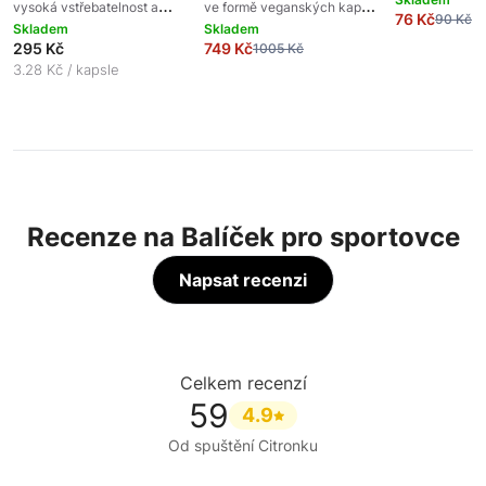
vysoká vstřebatelnost a
ve formě veganských kapslí
76 Kč
90 Kč
forma, s příchu
využitelnost, veganská
Skladem
a citrát ve formě gummies s
Skladem
jablko, lesní pl
295 Kč
749 Kč
1005 Kč
kapsle, podpora regenerace,
jahodovou příchutí, doplněk
vitaminem C, pr
3.28 Kč / kapsle
doplněk stravy
stravy
kosti, 5000 mg
doplněk stravy
Recenze na Balíček pro sportovce
Napsat recenzi
Celkem recenzí
59
4.9
Od spuštění Citronku