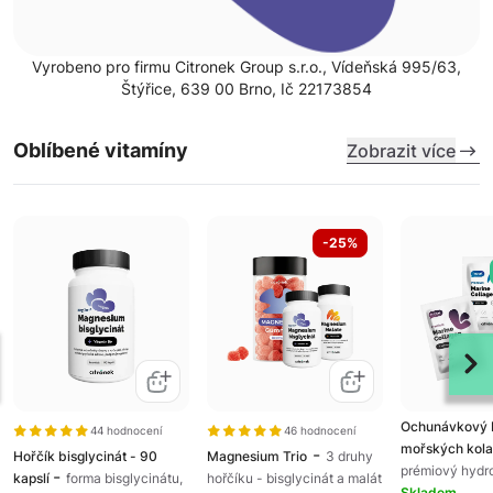
Vyrobeno pro firmu Citronek Group s.r.o., Vídeňská 995/63,
Štýřice, 639 00 Brno, Ič 22173854
Oblíbené vitamíny
Zobrazit více
-25%
Ochunávkový 
44 hodnocení
46 hodnocení
mořských kol
-
Hořčík bisglycinát - 90
Magnesium Trio
3 druhy
prémiový hydr
-
kapslí
forma bisglycinátu,
hořčíku - bisglycinát a malát
rybí kolagen, 
Skladem