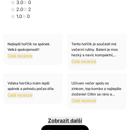
3.0
0
2.0
2
1.0
0
Nejlepší hořčík na spánek.
Tento hořčík je součástí mé
Ověřeno
Ověřeno
Velká spokojenost!!
večerní rutiny. Balení je moc
Karolina B.
Lukas K.
hezký a navíc kompaktní,
Celá recenze
5
5
takže skvělé i na cestování.
Celá recenze
Vďaka horčíku mám lepší
Užívam večer spolu so
Ověřeno
Ověřeno
spánok a pohodu počas dňa
zinkom, top kombo a najlepšie
Šimon S.
Viktória N.
zloženie! Cítim sa ráno a
Celá recenze
5
5
počas dňa menej unavená,
Celá recenze
budem objednávať určite
znovu.
Zobrazit další