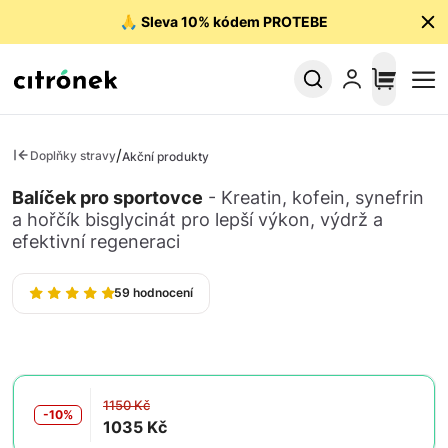
🙏
Sleva 10% kódem PROTEBE
/
Doplňky stravy
Akční produkty
Balíček pro sportovce
- Kreatin, kofein, synefrin
a hořčík bisglycinát pro lepší výkon, výdrž a
efektivní regeneraci
59 hodnocení
1150 Kč
-10%
1035 Kč